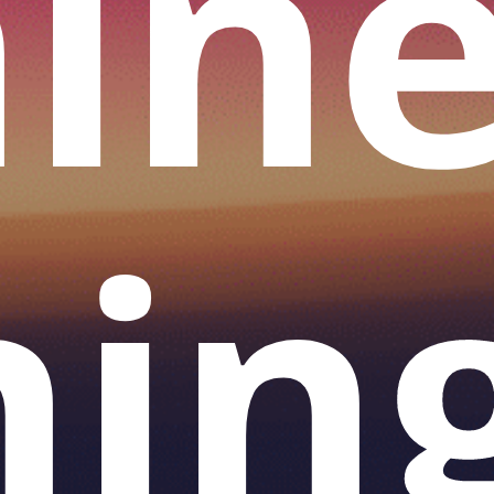
in
nin