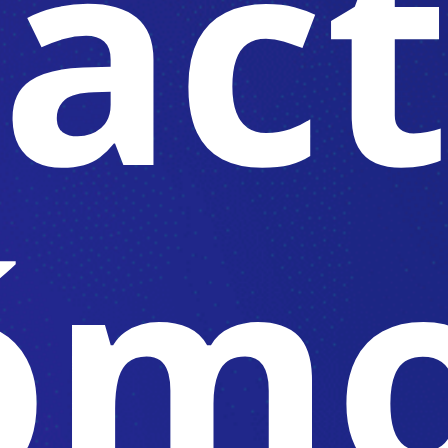
áct
óm