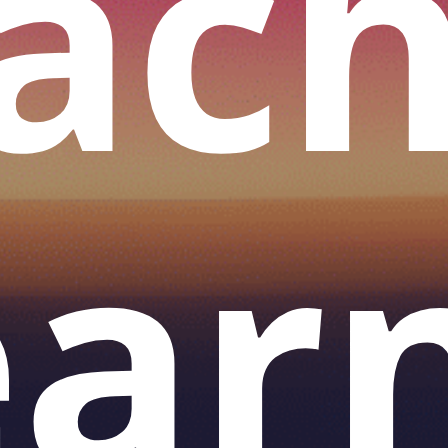
ach
ear