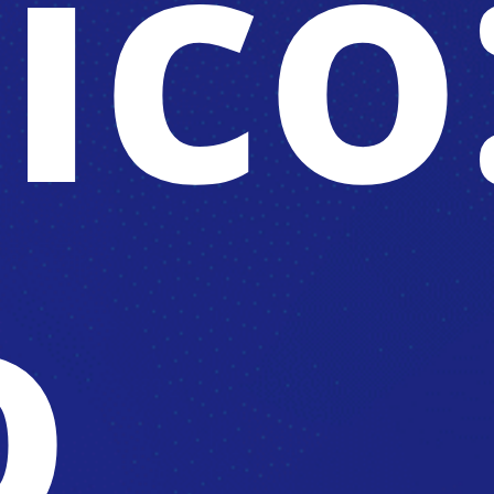
ico
o