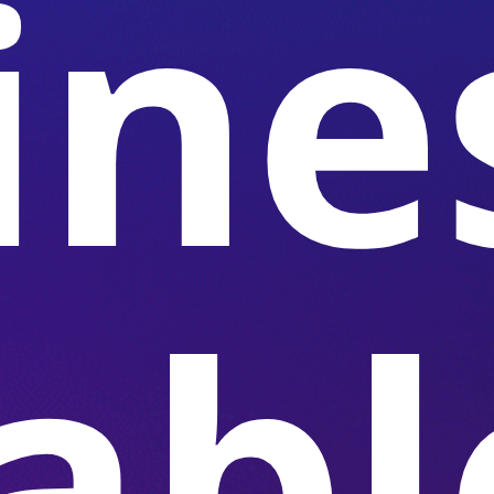
ine
abl