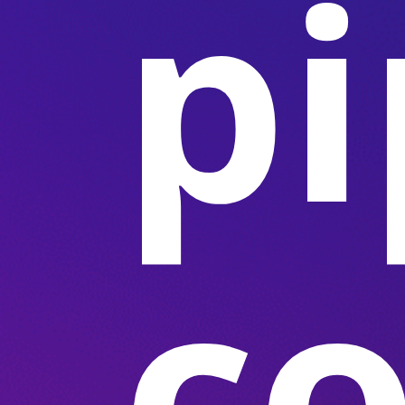
pi
co