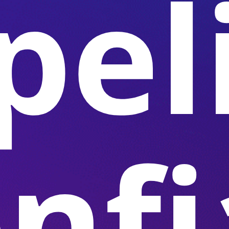
pel
nfi