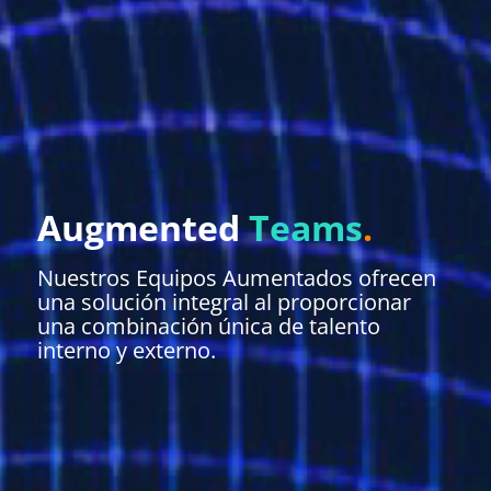
Augmented
Teams
.
Nuestros Equipos Aumentados ofrecen
una solución integral al proporcionar
una combinación única de talento
interno y externo.