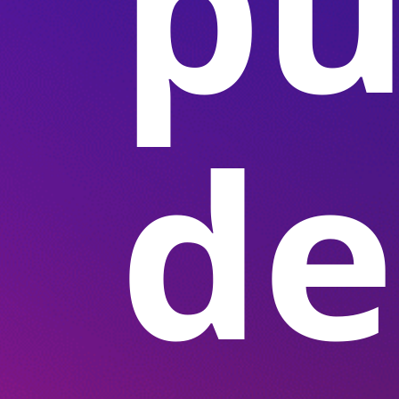
pu
de