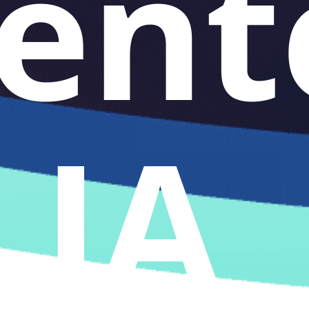
ent
 IA