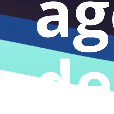
ag
de