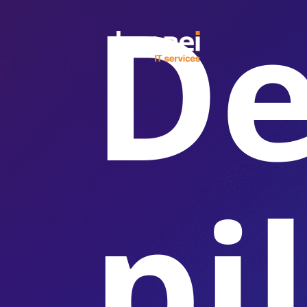
De
pi