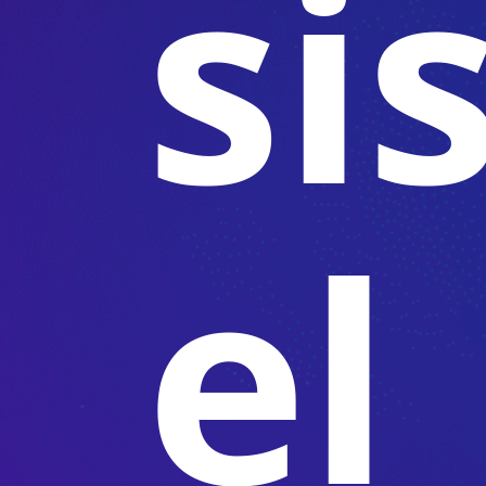
si
el