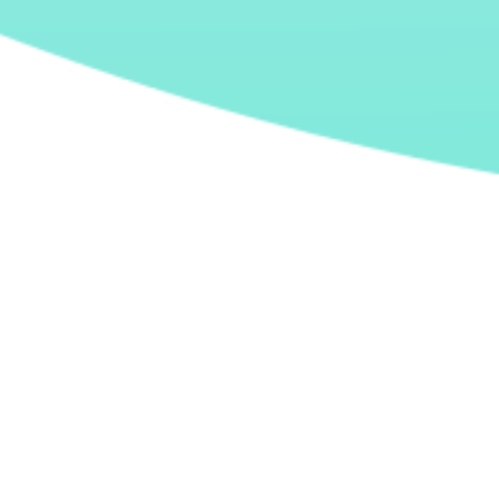
Industria:
Telecomunicaciones, Medios
y Entretenimiento.
Cliente:
Telecom.
Servicio:
Agile Software Development.
Modalidad:
Dedicated Teams.